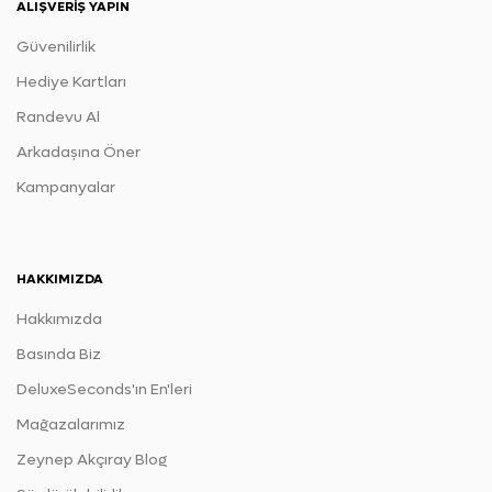
ALIŞVERIŞ YAPIN
Güvenilirlik
Hediye Kartları
Randevu Al
Arkadaşına Öner
Kampanyalar
HAKKIMIZDA
Hakkımızda
Basında Biz
DeluxeSeconds'ın En'leri
Mağazalarımız
Zeynep Akçıray Blog