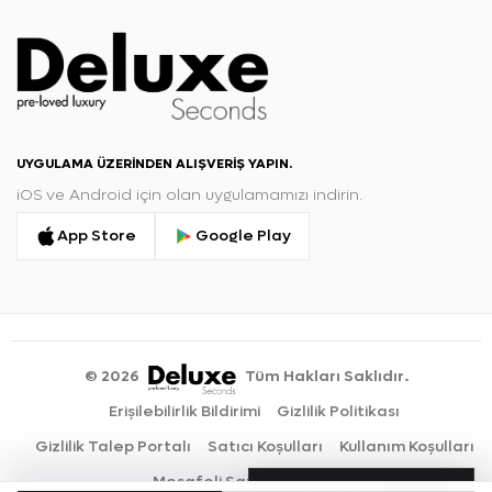
UYGULAMA ÜZERINDEN ALIŞVERIŞ YAPIN.
iOS ve Android için olan uygulamamızı indirin.
App Store
Google Play
©
2026
Tüm Hakları Saklıdır.
Erişilebilirlik Bildirimi
Gizlilik Politikası
Gizlilik Talep Portalı
Satıcı Koşulları
Kullanım Koşulları
Mesafeli Satış Sözleşmesi
DELUXE AI