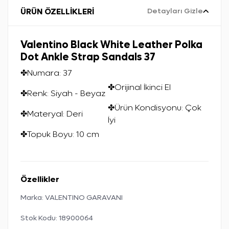
ÜRÜN ÖZELLİKLERİ
Detayları Gizle
Valentino Black White Leather Polka
Dot Ankle Strap Sandals 37
✤Numara: 37
✤Orijinal İkinci El
✤Renk: Siyah - Beyaz
✤Ürün Kondisyonu: Çok
✤Materyal: Deri
İyi
✤Topuk Boyu: 10 cm
Özellikler
Marka:
VALENTINO GARAVANI
Stok Kodu:
18900064