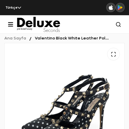
Türkçe
Ana Sayfa
Valentino Black White Leather Polka Dot Ankle Strap Sandals 37