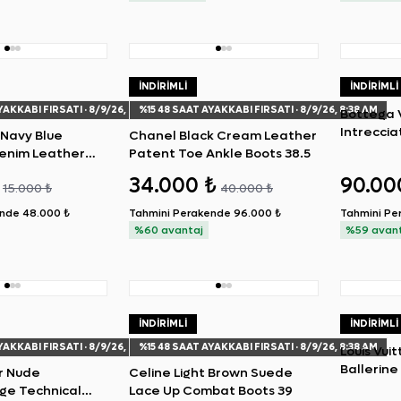
İNDIRIMLI
İNDIRIMLI
YAKKABI FIRSATI
· 8/9/26, 8:38 AM
%
15
48 SAAT AYAKKABI FIRSATI
· 8/9/26, 8:38 AM
Bottega 
Intrecci
 Navy Blue
Chanel Black Cream Leather
Handbag
enim Leather
Patent Toe Ankle Boots 38.5
eakers 36
34.000 ₺
90.00
15.000 ₺
40.000 ₺
ende
48.000 ₺
Tahmini Perakende
96.000 ₺
Tahmini Pe
%60 avantaj
%59 avan
İNDIRIMLI
İNDIRIMLI
YAKKABI FIRSATI
· 8/9/26, 8:38 AM
%
15
48 SAAT AYAKKABI FIRSATI
· 8/9/26, 8:38 AM
Louis Vui
Ballerine
or Nude
Celine Light Brown Suede
Pochette
e Technical
Lace Up Combat Boots 39