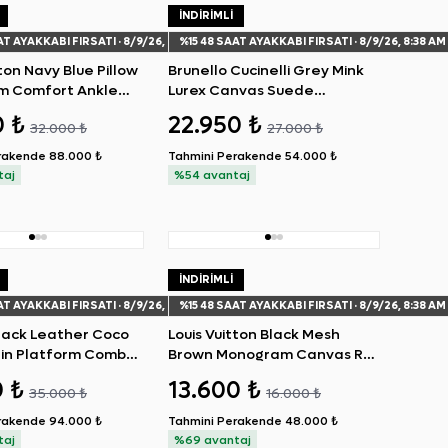
İNDIRIMLI
AT AYAKKABI FIRSATI
· 8/9/26, 8:38 AM
%
15
48 SAAT AYAKKABI FIRSATI
· 8/9/26, 8:38 AM
tton Navy Blue Pillow
Brunello Cucinelli Grey Mink
 Comfort Ankle
Lurex Canvas Suede
Sneakers 37
0 ₺
22.950 ₺
32.000 ₺
27.000 ₺
rakende
88.000 ₺
Tahmini Perakende
54.000 ₺
taj
%54 avantaj
İNDIRIMLI
AT AYAKKABI FIRSATI
· 8/9/26, 8:38 AM
%
15
48 SAAT AYAKKABI FIRSATI
· 8/9/26, 8:38 AM
lack Leather Coco
Louis Vuitton Black Mesh
in Platform Combat
Brown Monogram Canvas Run
Away Sneakers 36
0 ₺
13.600 ₺
35.000 ₺
16.000 ₺
rakende
94.000 ₺
Tahmini Perakende
48.000 ₺
taj
%69 avantaj