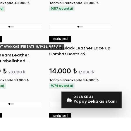
rakende
43.000 ₺
Tahmini Perakende
28.000 ₺
aj
%57 avantaj
İNDIRIMLI
AT AYAKKABI FIRSATI
· 8/9/26, 8:38 AM
Prada Black Leather Lace Up
Combat Boots 36
ream Leather
 Embellished
 Flats 37
0 ₺
14.000 ₺
20.000 ₺
17.000 ₺
rakende
51.000 ₺
Tahmini Perakende
54.000 ₺
taj
%74 avantaj
DELUXE AI
Yapay zeka asistanı
İNDIRIMLI
 Dior Metallic Patent
Christian Dior Black Cannage