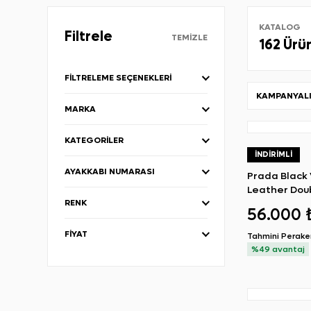
KATALOG
Filtrele
TEMIZLE
162 Ürü
FILTRELEME SEÇENEKLERI
KAMPANYALI
MARKA
KATEGORILER
İNDIRIMLI
AYAKKABI NUMARASI
Prada Black 
Leather Doub
RENK
Bag
56.000 
FIYAT
Tahmini Perak
%49 avantaj