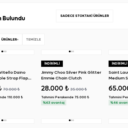
SADECE STOKTAKI ÜRÜNLER
n Bulundu
 ÜRÜNLER
×
TEMIZLE
İNDIRIMLI
İNDIRIMLI
Vitello Daino
Jimmy Choo Silver Pink Glitter
Saint La
le Strap Flap
Emmie Chain Clutch
Medium S
Bag
₺
28.000 ₺
65.00
70.000 ₺
35.000 ₺
ende
110.000 ₺
Tahmini Perakende
75.000 ₺
Tahmini Pe
%63 avantaj
%46 avan