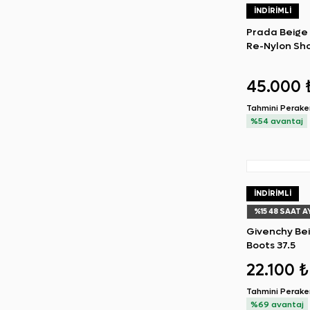
İNDIRIMLI
Prada Beige 
Re-Nylon Sh
45.000 
Tahmini Perak
%54 avantaj
İNDIRIMLI
%
15
48 SAAT A
Givenchy Be
Boots 37.5
22.100 ₺
Tahmini Perak
%69 avantaj