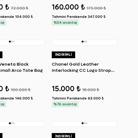
Bag
0 ₺
160.000 ₺
72.000 ₺
175.000 ₺
rakende
104.000 ₺
Tahmini Perakende
347.000 ₺
taj
%54 avantaj
İNDIRIMLI
Veneta Black
Chanel Gold Leather
Small Arco Tote Bag
Interlocking CC Logo Strap
Pumps 38
0 ₺
15.000 ₺
100.000 ₺
18.000 ₺
rakende
146.000 ₺
Tahmini Perakende
63.000 ₺
taj
%76 avantaj
İNDIRIMLI