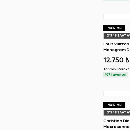
İNDIRIMLI
%
15
48 SAAT A
Louis Vuitton
Monogram D
Run Away Sn
12.750 ₺
Tahmini Perak
%71 avantaj
İNDIRIMLI
%
15
48 SAAT A
Christian Di
Macrocannag