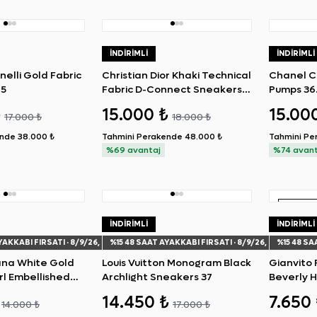
İNDIRIMLI
İNDIRIMLI
nelli Gold Fabric
Christian Dior Khaki Technical
Chanel C
.5
Fabric D-Connect Sneakers
Pumps 36
37
₺
15.000 ₺
15.00
17.000 ₺
18.000 ₺
ende
38.000 ₺
Tahmini Perakende
48.000 ₺
Tahmini Pe
%69 avantaj
%74 avant
SIFIR Ü
İNDIRIMLI
İNDIRIMLI
YAKKABI FIRSATI
· 8/9/26, 8:38 AM
%
15
48 SAAT AYAKKABI FIRSATI
· 8/9/26, 8:38 AM
%
15
48 SA
na White Gold
Louis Vuitton Monogram Black
Gianvito 
l Embellished
Archlight Sneakers 37
Beverly 
14.450 ₺
7.650
14.000 ₺
17.000 ₺