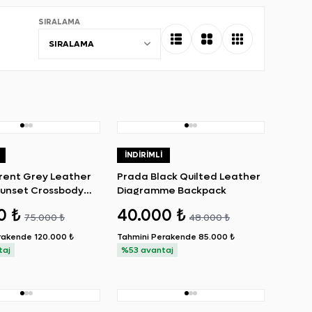
SIRALAMA
SIRALAMA
İNDIRIMLI
urent Grey Leather
Prada Black Quilted Leather
unset Crossbody
Diagramme Backpack
0 ₺
40.000 ₺
75.000 ₺
48.000 ₺
rakende
120.000 ₺
Tahmini Perakende
85.000 ₺
taj
%53 avantaj