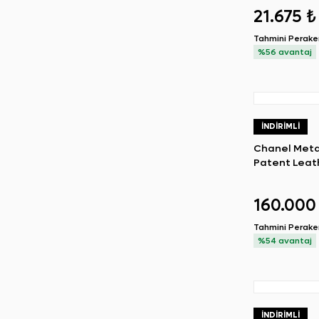
Mesh High T
21.675 ₺
Walk'n'Dior 
Tahmini Perak
%56 avantaj
İNDIRIMLI
Chanel Metal
Patent Leat
Silver Hard
Boy Bag
160.000
Tahmini Perak
%54 avantaj
İNDIRIMLI