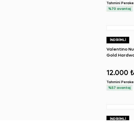
Tahmini Perak
%70 avantaj
İNDIRIMLI
Valentino Nu
Gold Hardwa
Clutch
12.000 
Tahmini Perak
%57 avantaj
İNDIRIMLI
Aquazzura B