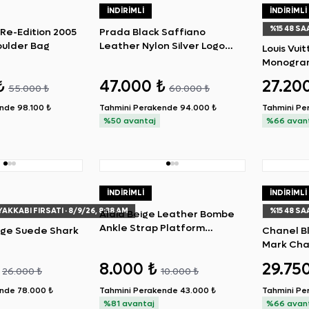
İNDIRIMLI
İNDIRIMLI
%
15
48 SA
Re-Edition 2005
Prada Black Saffiano
oulder Bag
Leather Nylon Silver Logo
Louis Vui
Chain Shoulder Bag
Monogram
Boots 39
₺
47.000 ₺
27.20
55.000 ₺
60.000 ₺
ende
98.100 ₺
Tahmini Perakende
94.000 ₺
Tahmini Pe
%50 avantaj
%66 avan
İNDIRIMLI
İNDIRIMLI
YAKKABI FIRSATI
· 8/9/26, 8:38 AM
%
15
48 SA
Alaia Beige Leather Bombe
Ankle Strap Platform
ige Suede Shark
Chanel B
Sandals 37
Mark Cha
Boots 38
8.000 ₺
29.75
26.000 ₺
10.000 ₺
ende
78.000 ₺
Tahmini Perakende
43.000 ₺
Tahmini Pe
%81 avantaj
%66 avan