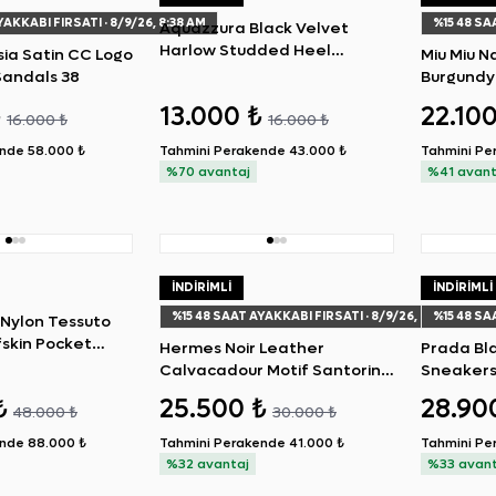
YAKKABI FIRSATI
· 8/9/26, 8:38 AM
%
15
48 SA
Aquazzura Black Velvet
Harlow Studded Heel
ia Satin CC Logo
Miu Miu N
Sandals 38.5
Sandals 38
Burgundy
Insole G
₺
13.000 ₺
22.10
16.000 ₺
16.000 ₺
40
ende
58.000 ₺
Tahmini Perakende
43.000 ₺
Tahmini Pe
%70 avantaj
%41 avant
İNDIRIMLI
İNDIRIMLI
%
15
48 SAAT AYAKKABI FIRSATI
· 8/9/26, 8:38 AM
%
15
48 SA
 Nylon Tessuto
skin Pocket
Hermes Noir Leather
Prada Bla
g
Calvacadour Motif Santorini
Sneakers
Sandals 36
₺
25.500 ₺
28.90
48.000 ₺
30.000 ₺
ende
88.000 ₺
Tahmini Perakende
41.000 ₺
Tahmini Pe
%32 avantaj
%33 avant