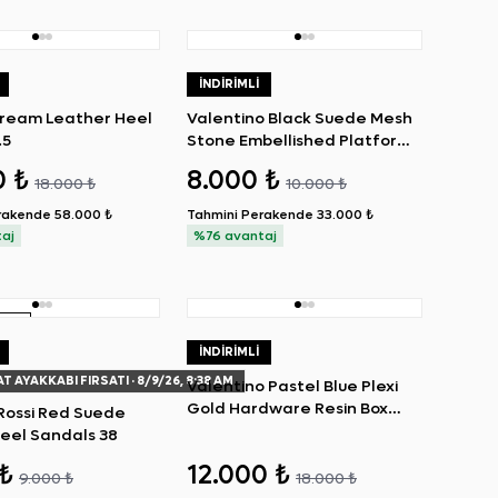
İNDIRIMLI
ream Leather Heel
Valentino Black Suede Mesh
.5
Stone Embellished Platform
Sandals 39
0 ₺
8.000 ₺
18.000 ₺
10.000 ₺
rakende
58.000 ₺
Tahmini Perakende
33.000 ₺
aj
%76 avantaj
RÜN
İNDIRIMLI
AT AYAKKABI FIRSATI
· 8/9/26, 8:38 AM
Valentino Pastel Blue Plexi
Gold Hardware Resin Box
Rossi Red Suede
Clutch
Heel Sandals 38
 ₺
12.000 ₺
9.000 ₺
18.000 ₺