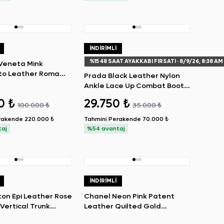
İNDIRIMLI
%
15
48 SAAT AYAKKABI FIRSATI
· 8/9/26, 8:38 AM
Veneta Mink
ato Leather Roma
Prada Black Leather Nylon
Ankle Lace Up Combat Boots
40
0 ₺
29.750 ₺
100.000 ₺
35.000 ₺
rakende
220.000 ₺
Tahmini Perakende
70.000 ₺
taj
%54 avantaj
İNDIRIMLI
tton Epi Leather Rose
Chanel Neon Pink Patent
 Vertical Trunk
Leather Quilted Gold
 Bag
Hardware Old Medium Boy