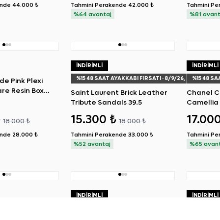
ende
44.000 ₺
Tahmini Perakende
42.000 ₺
Tahmini Pe
%64 avantaj
%81 avant
İNDIRIMLI
İNDIRIMLI
%
15
48 SAAT AYAKKABI FIRSATI
· 8/9/26, 8:38 AM
%
15
48 SA
de Pink Plexi
re Resin Box
Saint Laurent Brick Leather
Chanel C
Tribute Sandals 39.5
Camellia
Ballerina
₺
15.300 ₺
17.00
18.000 ₺
18.000 ₺
ende
28.000 ₺
Tahmini Perakende
33.000 ₺
Tahmini Pe
%52 avantaj
%65 avan
İNDIRIMLI
İNDIRIMLI
%
15
48 SAAT AYAKKABI FIRSATI
· 8/9/26, 8:38 AM
lack Suede
Christian