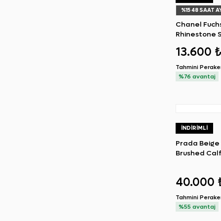
%
15
48 SAAT A
Chanel Fuchs
Rhinestone 
13.600 
Tahmini Perak
%76 avantaj
İNDIRIMLI
Prada Beige
Brushed Calf
Shoulder Ba
40.000 
Tahmini Perak
%55 avantaj