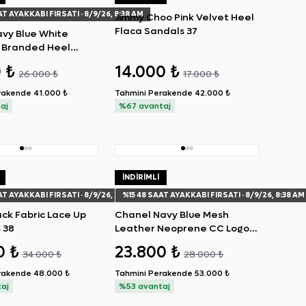
AT AYAKKABI FIRSATI
· 8/9/26, 8:38 AM
Jimmy Choo Pink Velvet Heel
Flaca Sandals 37
avy Blue White
 Branded Heel
ymnasium Sneakers
0 ₺
14.000 ₺
26.000 ₺
17.000 ₺
rakende
41.000 ₺
Tahmini Perakende
42.000 ₺
aj
%67 avantaj
İNDIRIMLI
AT AYAKKABI FIRSATI
· 8/9/26, 8:38 AM
%
15
48 SAAT AYAKKABI FIRSATI
· 8/9/26, 8:38 AM
ck Fabric Lace Up
Chanel Navy Blue Mesh
 38
Leather Neoprene CC Logo
Sneakers 37
0 ₺
23.800 ₺
34.000 ₺
28.000 ₺
rakende
48.000 ₺
Tahmini Perakende
53.000 ₺
aj
%53 avantaj