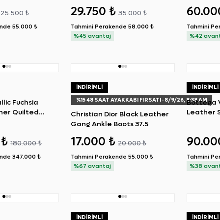
op Platform
29.750 ₺
60.00
25.500 ₺
35.000 ₺
Sneakers 36.5
ende
55.000 ₺
Tahmini Perakende
58.000 ₺
Tahmini Pe
%45 avantaj
%42 avan
İNDIRIMLI
İNDIRIMLI
%
15
48 SAAT AYAKKABI FIRSATI
· 8/9/26, 8:38 AM
lic Fuchsia
Bottega 
her Quilted
Leather 
Christian Dior Black Leather
ware Old Medium
Gang Ankle Boots 37.5
 ₺
17.000 ₺
90.00
180.000 ₺
20.000 ₺
ende
347.000 ₺
Tahmini Perakende
55.000 ₺
Tahmini Pe
%67 avantaj
%38 avan
İNDIRIMLI
İNDIRIMLI