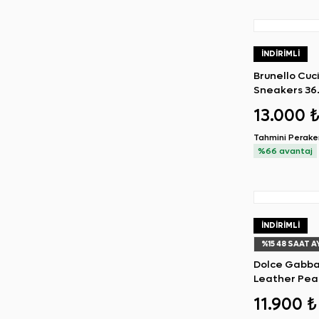
İNDIRIMLI
Brunello Cuci
Sneakers 36
13.000 
Tahmini Perak
%66 avantaj
İNDIRIMLI
%
15
48 SAAT A
Dolce Gabba
Leather Pear
Sneakers 37
11.900 ₺