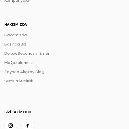
Kampanyalar
HAKKIMIZDA
Hakkımızda
Basında Biz
DeluxeSeconds'ın En'leri
Mağazalarımız
Zeynep Akçıray Blog
Sürdürülebilirlik
BIZI TAKIP EDIN