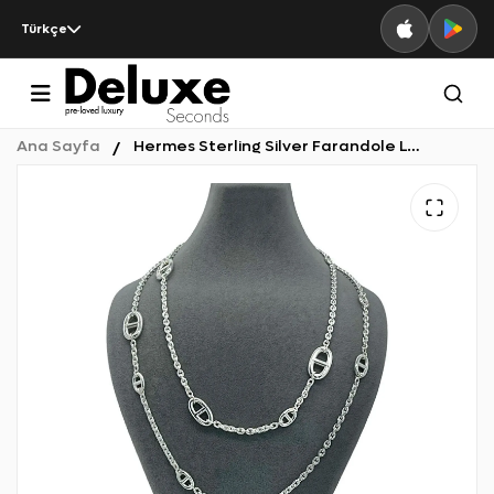
Türkçe
Ana Sayfa
Hermes Sterling Silver Farandole Long Necklace 120