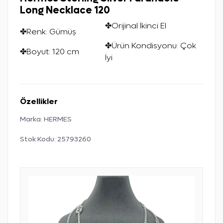
Long Necklace 120
✤Orijinal İkinci El
✤Renk: Gümüş
✤Ürün Kondisyonu: Çok
✤Boyut: 120 cm
İyi
Özellikler
Marka:
HERMES
Stok Kodu:
25793260