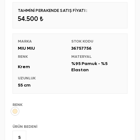
TAHMİNİ PERAKENDE SATIŞ FİYATI :
54.500 ₺
MARKA
STOK KODU
MIU MIU
36757756
RENK
MATERYAL
%95 Pamuk - %5
Krem
Elastan
UZUNLUK
55 cm
RENK
ÜRÜN BEDENI
S