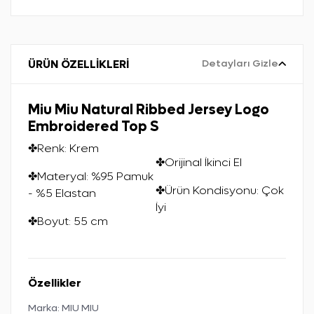
ÜRÜN ÖZELLİKLERİ
Detayları Gizle
Miu Miu Natural Ribbed Jersey Logo
Embroidered Top S
✤Renk: Krem
✤Orijinal İkinci El
✤Materyal: %95 Pamuk
✤Ürün Kondisyonu: Çok
- %5 Elastan
İyi
✤Boyut: 55 cm
Özellikler
Marka:
MIU MIU