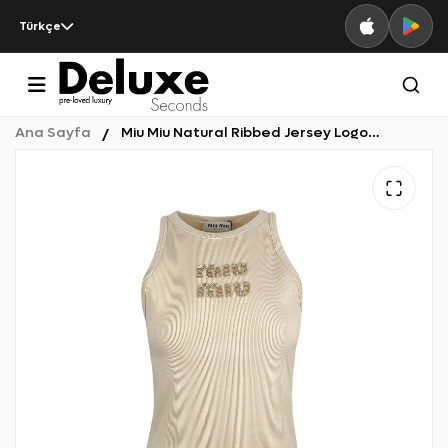
Türkçe
Ana Sayfa
Miu Miu Natural Ribbed Jersey Logo Embroidered Top S