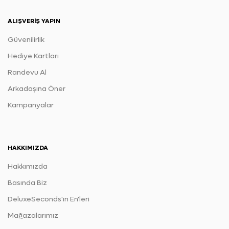
ALIŞVERIŞ YAPIN
Güvenilirlik
Hediye Kartları
Randevu Al
Arkadaşına Öner
Kampanyalar
HAKKIMIZDA
Hakkımızda
Basında Biz
DeluxeSeconds'ın En'leri
Mağazalarımız