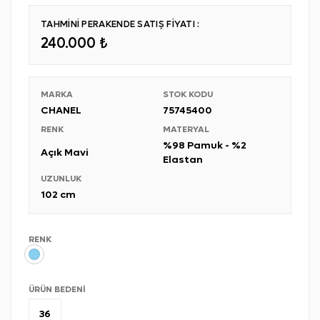
TAHMİNİ PERAKENDE SATIŞ FİYATI :
240.000 ₺
MARKA
STOK KODU
CHANEL
75745400
RENK
MATERYAL
%98 Pamuk - %2
Açık Mavi
Elastan
UZUNLUK
102 cm
RENK
ÜRÜN BEDENI
36