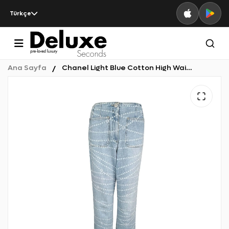
Türkçe
Ana Sayfa
Chanel Light Blue Cotton High Waist Pearl Chain Straight 2025 Jeans 36