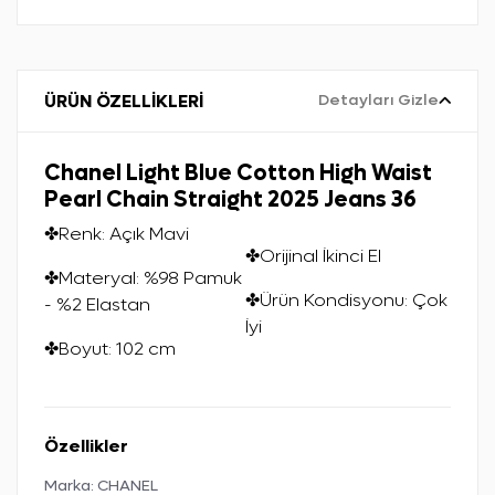
ÜRÜN ÖZELLİKLERİ
Detayları Gizle
Chanel Light Blue Cotton High Waist
Pearl Chain Straight 2025 Jeans 36
✤Renk: Açık Mavi
✤Orijinal İkinci El
✤Materyal: %98 Pamuk
✤Ürün Kondisyonu: Çok
- %2 Elastan
İyi
✤Boyut: 102 cm
Özellikler
Marka:
CHANEL