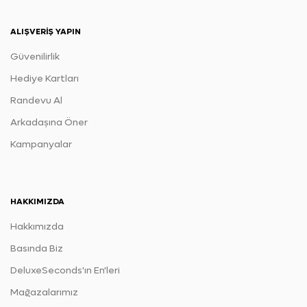
ALIŞVERIŞ YAPIN
Güvenilirlik
Hediye Kartları
Randevu Al
Arkadaşına Öner
Kampanyalar
HAKKIMIZDA
Hakkımızda
Basında Biz
DeluxeSeconds'ın En'leri
Mağazalarımız