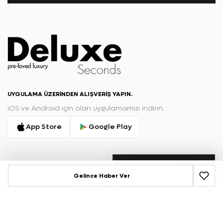
UYGULAMA ÜZERINDEN ALIŞVERIŞ YAPIN.
iOS ve Android için olan uygulamamızı indirin.
App Store
Google Play
DELUXE AI
Yapay zeka asistanı
Gelince Haber Ver
©
2026
Tüm Hakları Saklıdır.
Erişilebilirlik Bildirimi
Gizlilik Politikası
Gizlilik Talep Portalı
Satıcı Koşulları
Kullanım Koşulları