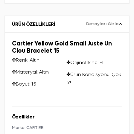
ÜRÜN ÖZELLİKLERİ
Detayları Gizle
Cartier Yellow Gold Small Juste Un
Clou Bracelet 15
✤Renk: Altın
✤Orijinal İkinci El
✤Materyal: Altın
✤Ürün Kondisyonu: Çok
İyi
✤Boyut: 15
Özellikler
Marka:
CARTIER